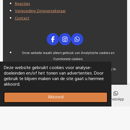
Reacties
Vergoeding Zorgverzekeraar
Contact
F
I
W
a
n
h
c
s
a
Onze website maakt alleen gebruik van Analytische cookies en
e
t
t
Functionele cookies.
b
a
s
Deze website gebruikt cookies voor analyse-
o
g
A
Wij gebruiken analytische cookies om bezoekersstatistieken bij te
doeleinden en/of het tonen van advertenties. Door
o
r
p
houden.
gebruik te blijven maken van de site gaat u hiermee
k
a
p
akkoord.
m
Wij gebruiken Functionele cookies om onze webshop te laten
functioneren. Bijvoorbeeld bestanden die bijhouden wat er in een
Akkoord
winkelwagentje zit.
E-mailadres
Telefoonnummer
Kaart
Facebook
WhatsApp
© 2021 - 2026
Adealyweb