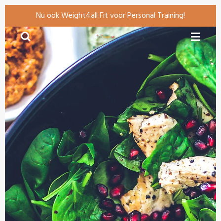
Ga
Nu ook Weight4all Fit voor Personal Training!
direct
naar
de
hoofdinhoud