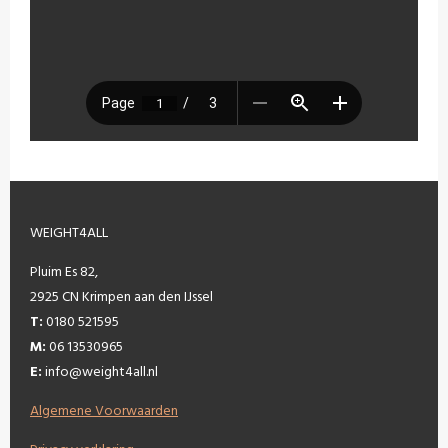
WEIGHT4ALL
Pluim Es 82,
2925 CN Krimpen aan den IJssel
T:
0180 521595
M:
06 13530965
E:
info@weight4all.nl
Algemene Voorwaarden