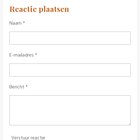
l
e
a
l
e
l
r
e
Reactie plaatsen
n
e
n
Naam *
E-mailadres *
Bericht *
Verstuur reactie