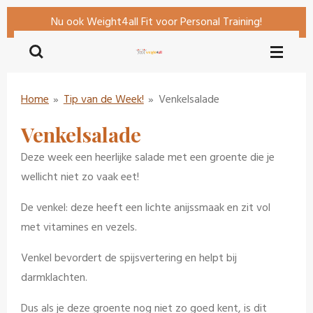
Ga
Nu ook Weight4all Fit voor Personal Training!
direct
naar
de
hoofdinhoud
Home
»
Tip van de Week!
»
Venkelsalade
Venkelsalade
Deze week een heerlijke salade met een groente die je
wellicht niet zo vaak eet!
De venkel: deze heeft een lichte anijssmaak en zit vol
met vitamines en vezels.
Venkel bevordert de spijsvertering en helpt bij
darmklachten.
Dus als je deze groente nog niet zo goed kent, is dit