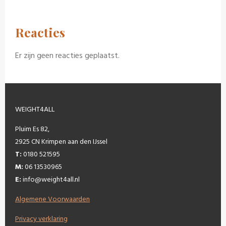
Reacties
Er zijn geen reacties geplaatst.
WEIGHT4ALL
Pluim Es 82,
2925 CN Krimpen aan den IJssel
T:
0180 521595
M:
06 13530965
E:
info@weight4all.nl
Algemene Voorwaarden
Privacy verklaring