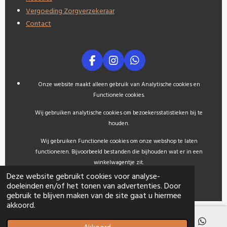
Vergoeding Zorgverzekeraar
Contact
F
I
W
a
n
h
c
s
a
Onze website maakt alleen gebruik van Analytische cookies en
e
t
t
Functionele cookies.
b
a
s
o
g
A
Wij gebruiken analytische cookies om bezoekersstatistieken bij te
o
r
p
houden.
k
a
p
m
Wij gebruiken Functionele cookies om onze webshop te laten
functioneren. Bijvoorbeeld bestanden die bijhouden wat er in een
winkelwagentje zit.
© 2021 - 2026
Adealyweb
Deze website gebruikt cookies voor analyse-
doeleinden en/of het tonen van advertenties. Door
gebruik te blijven maken van de site gaat u hiermee
akkoord.