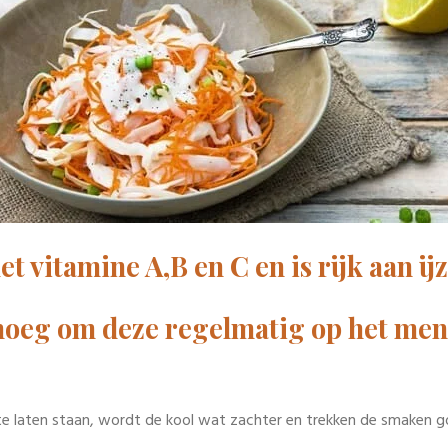
et vitamine A,B en C en is rijk aan i
oeg om deze regelmatig op het menu
te laten staan, wordt de kool wat zachter en trekken de smaken go