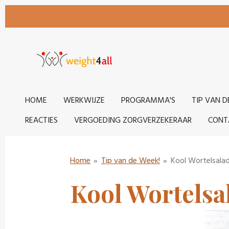
Ga
direct
naar
de
hoofdinhoud
HOME
WERKWIJZE
PROGRAMMA'S
TIP VAN D
REACTIES
VERGOEDING ZORGVERZEKERAAR
CONT
Home
»
Tip van de Week!
»
Kool Wortelsala
Kool Wortelsa