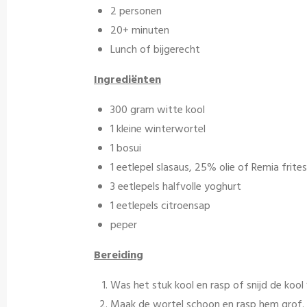
2 personen
20+ minuten
Lunch of bijgerecht
Ingrediënten
300 gram witte kool
1 kleine winterwortel
1 bosui
1 eetlepel slasaus, 25% olie of Remia frites
3 eetlepels halfvolle yoghurt
1 eetlepels citroensap
peper
Bereiding
Was het stuk kool en rasp of snijd de kool f
Maak de wortel schoon en rasp hem grof.