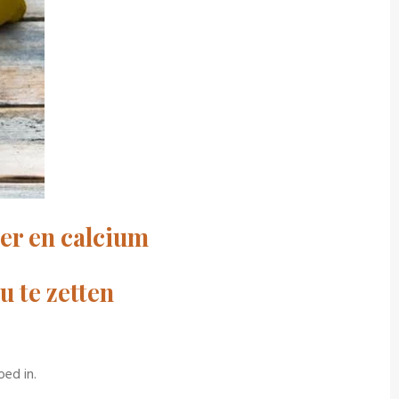
jzer en calcium
 te zetten
ed in.