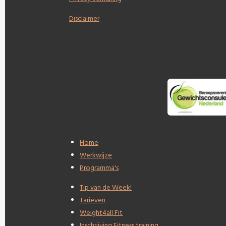
Disclaimer
Home
Werkwijze
Programma's
Tip van de Week!
Tarieven
Weight4all Fit
Inschrijving Fitness training