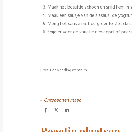
Maak het bosuitje schoon en snijd hem in s
Maak een sausje van de slasaus, de yoghur
Meng het sausje met de groente. Zet de s
Snijd er voor de variatie een appel of peer
Bron: Het Voedingscentrum.
«
Ontspannen maar!
D
D
S
e
e
h
l
e
a
e
l
r
Reactie plaatsen
n
e