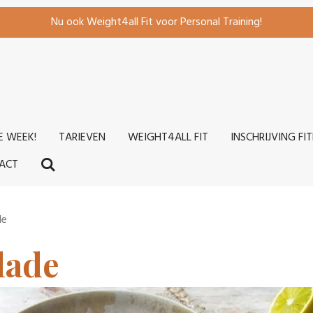
Nu ook Weight4all Fit voor Personal Training!
E WEEK!
TARIEVEN
WEIGHT4ALL FIT
INSCHRIJVING FI
ACT
de
lade