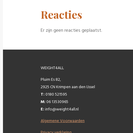
Reacties
Er zijn geen reacties geplaatst.
WEIGHT4ALL
Pluim Es 82,
2925 CN Krimpen aan den IJssel
T:
0180 521595
M:
06 13530965
E:
info@weight4all.nl
Algemene Voorwaarden
Privacy verklaring