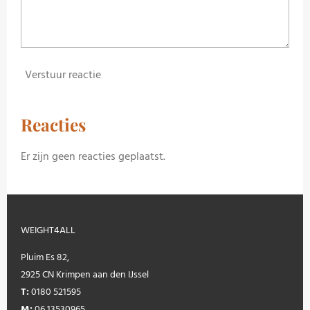
Verstuur reactie
Reacties
Er zijn geen reacties geplaatst.
WEIGHT4ALL
Pluim Es 82,
2925 CN Krimpen aan den IJssel
T:
0180 521595
M:
06 13530965