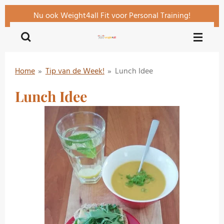
Ga
Nu ook Weight4all Fit voor Personal Training!
direct
naar
de
hoofdinhoud
Home
»
Tip van de Week!
»
Lunch Idee
Lunch Idee