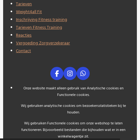
Tarieven
Weight4all Fit
Inschrijving Fitness training
Tarieven Fitness Training
Reacties
Vergoeding Zorgverzekeraar
Contact
F
I
W
a
n
h
c
s
a
Onze website maakt alleen gebruik van Analytische cookies en
e
t
t
Functionele cookies.
b
a
s
o
g
A
Wij gebruiken analytische cookies om bezoekersstatistieken bij te
o
r
p
houden.
k
a
p
m
Wij gebruiken Functionele cookies om onze webshop te laten
functioneren. Bijvoorbeeld bestanden die bijhouden wat er in een
winkelwagentje zit.